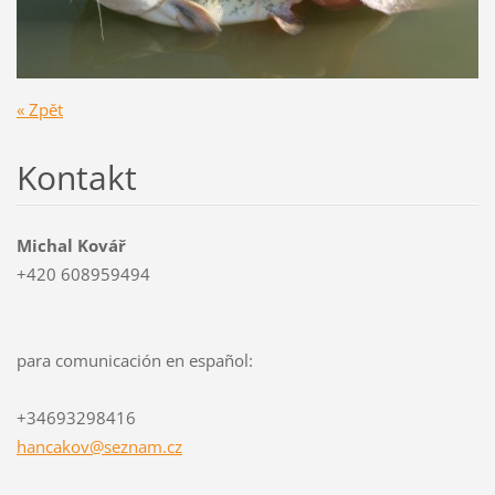
« Zpět
Kontakt
Michal Kovář
+420 608959494
para comunicación en español:
+34693298416
hancakov
@seznam.
cz