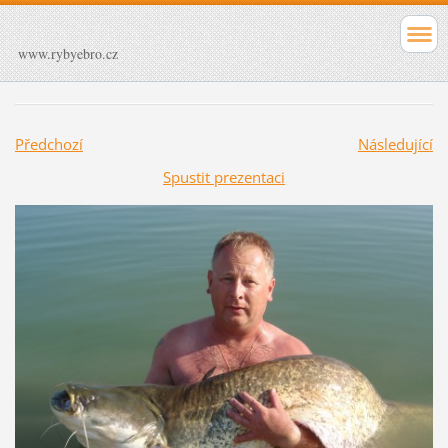
www.rybyebro.cz
Předchozí
Následující
Spustit prezentaci