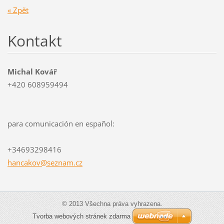
« Zpět
Kontakt
Michal Kovář
+420 608959494
para comunicación en español:
+34693298416
hancakov
@seznam.
cz
© 2013 Všechna práva vyhrazena.
Tvorba webových stránek zdarma